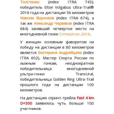
Толстенко
(index ITRA 743);
победитель Elton Volgabus Ultra-Trail®
2016 года на дистанции 56 километров
Максим Воронков
(index ITRA 674), а
так же
Александр Червяков
(index ITRA
684) занявший четвертое место на
многодневной гонке
CrimeaXrun-2016
.
У женщин основным фаворитом на
победу на дистанции в 80 километров
является
Екатерина Андрейцева
(index
ITRA 602), Мастер Спорта России по
лыжным гонкам, неоднократная
победительница многодневной
ультра-гонки TransUral,
победительница Golden Ring Ultra-Trail
прошлого года на дистанции 100
километров.
На дистанцию спринт-трейла
Fast 4 km
D+300
заявилось чуть больше 100
участников.