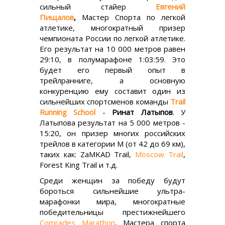
сильный стайер
Евгений
Пищалов
,
Мастер Спорта по легкой
атлетике, многократный призер
чемпионата России по легкой атлетике.
Его результат на 10 000 метров равен
29:10, в полумарафоне 1:03:59. Это
будет его первый опыт в
трейлранниге, а основную
конкуренцию ему составит один из
сильнейших спортсменов команды
Trail
Running School
-
Ринат Латыпов
. У
Латыпова результат на 5 000 метров -
15:20, он призер многих российских
трейлов в категории М (от 42 до 69 км),
таких как: ZaMKAD Trail,
Moscow Trail
,
Forest King Trail и т.д.
Среди женщин за победу будут
бороться сильнейшие ультра-
марафонки мира, многократные
победительницы престижнейшего
Comrades Marathon
, Мастера спорта