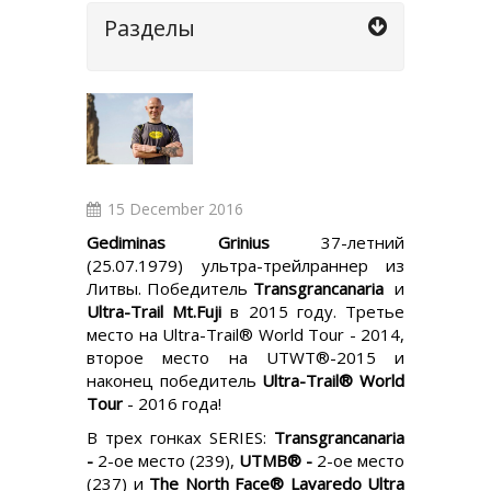
Разделы
15 December 2016
Gediminas Grinius
37-летний
(25.07.1979) ультра-трейлраннер из
Литвы. Победитель
Transgrancanaria
и
Ultra-Trail Mt.Fuji
в 2015 году. Третье
место на Ultra-Trail® World Tour - 2014,
второе место на UTWT®-2015 и
наконец победитель
Ultra-Trail® World
Tour
- 2016 года!
В трех гонках SERIES:
Transgrancanaria
-
2-ое место (239),
UTMB® -
2-ое место
(237) и
The North Face® Lavaredo Ultra